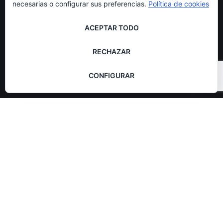
necesarias o configurar sus preferencias.
Política de cookies
ACEPTAR TODO
RECHAZAR
CONFIGURAR
Exposición colectiva realizada en el Museo de Estepa en
2018 en la que Concha Jiménez participó con la pintura
titulada INTROSPECCIÓN.